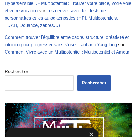
Hypersensible... - Multipotentiel : Trouver votre place, votre voie
et votre vocation
sur
Les dérives avec les Tests de
personnalités et les autodiagnostics (HPI, Multipotentiels,
TDAH, Douance, zèbres…)
Comment trouver l'équilibre entre cadre, structure, créativité et
intuition pour progresser sans s'user - Johann Yang-Ting
sur
Comment Vivre avec un Multipotentiel : Multipotentiel et Amour
Rechercher
Rechercher
×