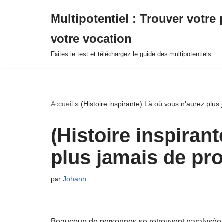
Multipotentiel : Trouver votre 
Aller
votre vocation
au
contenu
Faites le test et téléchargez le guide des multipotentiels
Accueil
»
(Histoire inspirante) Là où vous n’aurez pl
(Histoire inspiran
plus jamais de p
par
Johann
Beaucoup de personnes se retrouvent paralysées 