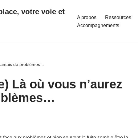
place, votre voie et
A propos
Ressources
Accompagnements
us jamais de problèmes…
te) Là où vous n’aurez
roblèmes…
face aux problèmes et bien souvent la fuite semble être la