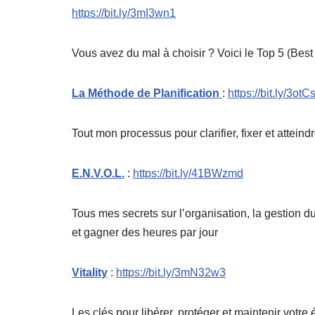
https://bit.ly/3mI3wn1
Vous avez du mal à choisir ? Voici le Top 5 (Best
La Méthode de Planification
:
https://bit.ly/3ot
Tout mon processus pour clarifier, fixer et atteindr
E.N.V.O.L.
:
https://bit.ly/41BWzmd
Tous mes secrets sur l’organisation, la gestion du
et gagner des heures par jour
Vitality
:
https://bit.ly/3mN32w3
Les clés pour libérer, protéger et maintenir votre é