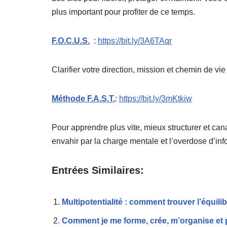
plus important pour profiter de ce temps.
F.O.C.U.S.
:
https://bit.ly/3A6TAqr
Clarifier votre direction, mission et chemin de vie
Méthode F.A.S.T.
:
https://bit.ly/3mKtkiw
Pour apprendre plus vite, mieux structurer et can
envahir par la charge mentale et l’overdose d’inf
Entrées Similaires:
Multipotentialité : comment trouver l’équili
Comment je me forme, crée, m’organise et 