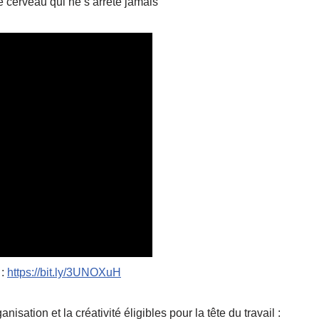
e cerveau qui ne s’arrête jamais
 :
https://bit.ly/3UNOXuH
isation et la créativité éligibles pour la tête du travail :