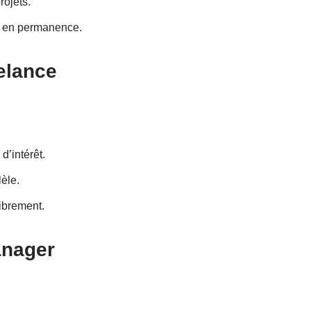
rojets.
r en permanence.
elance
d’intérêt.
lèle.
librement.
anager