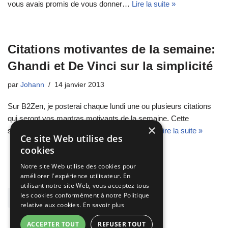
vous avais promis de vous donner…
Lire la suite »
Citations motivantes de la semaine:
Ghandi et De Vinci sur la simplicité
par
Johann
14 janvier 2013
Sur B2Zen, je posterai chaque lundi une ou plusieurs citations
qui seront vos mantras motivants de la semaine. Cette
×
semaine, le message est: « Restez simple…
Lire la suite »
Ce site Web utilise des
cookies
Notre site Web utilise des cookies pour
améliorer l'expérience utilisateur. En
utilisant notre site Web, vous acceptez tous
les cookies conformément à notre Politique
« Précédent
1
2
3
relative aux cookies.
En savoir plus
ACCEPTER TOUT
REFUSER TOUT