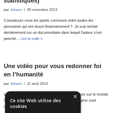
statistiques)
par
Johann
30 novembre 2013
Connaissez-vous les points communs entre toutes les
personnes qui ont réussi financièrement ? Je suis tombé
dernièrement sur un documentaire dans lequel l’auteur s’est
penché…
Lire la suite »
Une vidéo pour vous redonner foi
en l’humanité
par
Johann
11 août 2013
Les médias vous bombardent d’images négatives sur le monde.
×
Ce site Web utilise des
Si on en croit tout ce que l’on voit souvent: les gens sont
cookies
cruelles, égoistes, mauvais,…
Lire la suite »