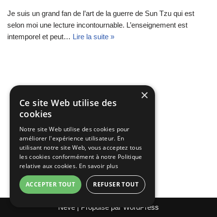
Je suis un grand fan de l’art de la guerre de Sun Tzu qui est
selon moi une lecture incontournable. L’enseignement est
intemporel et peut…
Lire la suite »
×
Ce site Web utilise des
cookies
Notre site Web utilise des cookies pour
améliorer l'expérience utilisateur. En
utilisant notre site Web, vous acceptez tous
les cookies conformément à notre Politique
relative aux cookies.
En savoir plus
ACCEPTER TOUT
REFUSER TOUT
Neve
| Propulsé par
WordPress