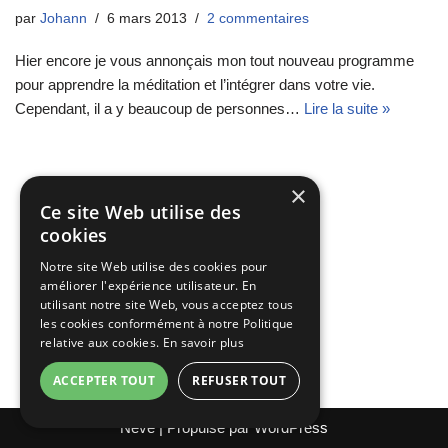
par
Johann
6 mars 2013
2 commentaires
Hier encore je vous annonçais mon tout nouveau programme
pour apprendre la méditation et l’intégrer dans votre vie.
Cependant, il a y beaucoup de personnes…
Lire la suite »
×
Ce site Web utilise des
cookies
Notre site Web utilise des cookies pour
améliorer l'expérience utilisateur. En
utilisant notre site Web, vous acceptez tous
les cookies conformément à notre Politique
relative aux cookies.
En savoir plus
ACCEPTER TOUT
REFUSER TOUT
Neve
| Propulsé par
WordPress