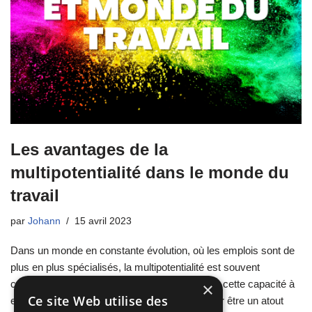
Les avantages de la
multipotentialité dans le monde du
travail
par
Johann
15 avril 2023
Dans un monde en constante évolution, où les emplois sont de
plus en plus spécialisés, la multipotentialité est souvent
considérée comme un désavantage. Pourtant, cette capacité à
×
Ce site Web utilise des
exceller dans plusieurs domaines peut s’avérer être un atout