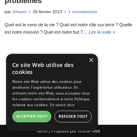
problèmes
par
Johann
26 février 2013
1 commentaire
Quel est le sens de la vie ? Quel est notre rôle sur terre ? Quelle
est notre mission ? Quel est notre but ?…
Lire la suite »
×
Ce site Web utilise des
cookies
Notre site Web utilise des cookies pour
améliorer l'expérience utilisateur. En
utilisant notre site Web, vous acceptez tous
les cookies conformément à notre Politique
relative aux cookies.
En savoir plus
ACCEPTER TOUT
REFUSER TOUT
Neve
| Propulsé par
WordPress