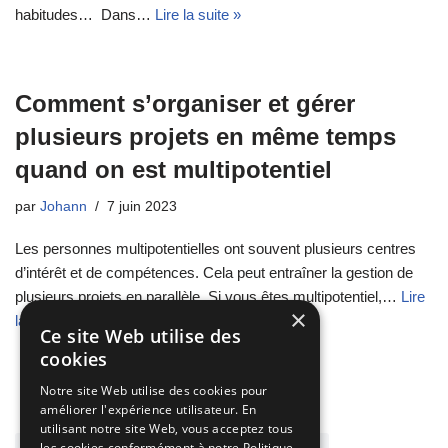
habitudes… Dans…
Lire la suite »
Comment s’organiser et gérer
plusieurs projets en même temps
quand on est multipotentiel
par
Johann
7 juin 2023
Les personnes multipotentielles ont souvent plusieurs centres
d’intérêt et de compétences. Cela peut entraîner la gestion de
plusieurs projets en parallèle. Si vous êtes multipotentiel,…
Lire
×
la suite »
Ce site Web utilise des
cookies
Notre site Web utilise des cookies pour
améliorer l'expérience utilisateur. En
utilisant notre site Web, vous acceptez tous
les cookies conformément à notre Politique