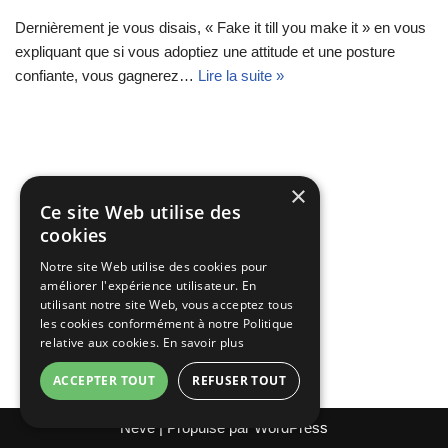
Dernièrement je vous disais, « Fake it till you make it » en vous
expliquant que si vous adoptiez une attitude et une posture
confiante, vous gagnerez…
Lire la suite »
×
Ce site Web utilise des
cookies
Notre site Web utilise des cookies pour
améliorer l'expérience utilisateur. En
utilisant notre site Web, vous acceptez tous
les cookies conformément à notre Politique
relative aux cookies.
En savoir plus
ACCEPTER TOUT
REFUSER TOUT
Neve
| Propulsé par
WordPress