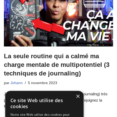
La seule routine qui a calmé ma
charge mentale de multipotentiel (3
techniques de journaling)
par
Johann
5 novembre 2023
Je partage avec vous 3 techniques d’écriture (journaling) très
×
Ce site Web utilise des
puissantes pour soulager la charge mentale : Rejoignez la
cookies
Méthode L.I.G.H.T.
Notre site Web utilise des cookies pour