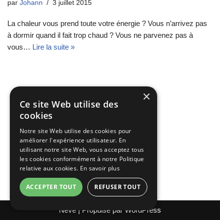
par
Johann
3 juillet 2015
La chaleur vous prend toute votre énergie ? Vous n’arrivez pas
à dormir quand il fait trop chaud ? Vous ne parvenez pas à
vous…
Lire la suite »
×
Ce site Web utilise des
cookies
Notre site Web utilise des cookies pour
améliorer l'expérience utilisateur. En
utilisant notre site Web, vous acceptez tous
les cookies conformément à notre Politique
relative aux cookies.
En savoir plus
ACCEPTER TOUT
REFUSER TOUT
Neve
| Propulsé par
WordPress