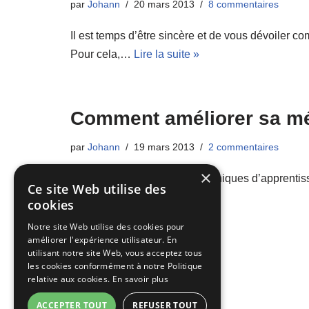
par
Johann
20 mars 2013
8 commentaires
Il est temps d’être sincère et de vous dévoiler 
Pour cela,…
Lire la suite »
Comment améliorer sa mém
par
Johann
19 mars 2013
2 commentaires
×
Et si je vous donnais des techniques d’apprenti
Ce site Web utilise des
suite »
cookies
Notre site Web utilise des cookies pour
améliorer l'expérience utilisateur. En
utilisant notre site Web, vous acceptez tous
les cookies conformément à notre Politique
relative aux cookies.
En savoir plus
ACCEPTER TOUT
REFUSER TOUT