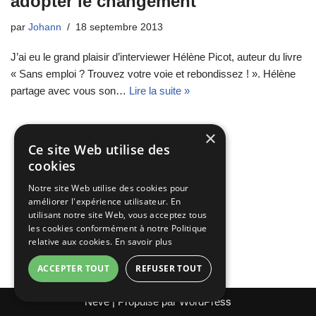
adopter le changement
par
Johann
18 septembre 2013
J’ai eu le grand plaisir d’interviewer Hélène Picot, auteur du livre
« Sans emploi ? Trouvez votre voie et rebondissez ! ». Hélène
partage avec vous son…
Lire la suite »
×
Ce site Web utilise des
cookies
Notre site Web utilise des cookies pour
améliorer l'expérience utilisateur. En
utilisant notre site Web, vous acceptez tous
les cookies conformément à notre Politique
relative aux cookies.
En savoir plus
ACCEPTER TOUT
REFUSER TOUT
Neve
| Propulsé par
WordPress