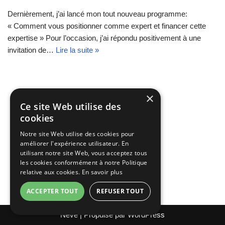
Dernièrement, j’ai lancé mon tout nouveau programme:
« Comment vous positionner comme expert et financer cette
expertise » Pour l’occasion, j’ai répondu positivement à une
invitation de…
Lire la suite »
×
Ce site Web utilise des
cookies
Notre site Web utilise des cookies pour
améliorer l'expérience utilisateur. En
utilisant notre site Web, vous acceptez tous
les cookies conformément à notre Politique
relative aux cookies.
En savoir plus
ACCEPTER TOUT
REFUSER TOUT
Neve
| Propulsé par
WordPress